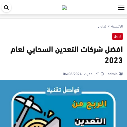
اب
في
الرئيسية
تداول
ال
تداول
افضل شركات التعدين السحابي لعام
2023
admin
آخر تحديث :
06/08/2024