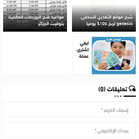
شرح موقع التعدين السحابي
مواعيد فتح البورصات العالمية
genesis لربح 100$ يوميا
بتوقيت الجزائر
ابغي
اشتري
عملة
صينية
للتداول
تعليقات (0)