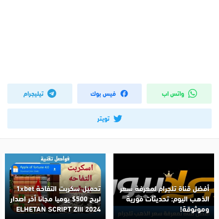
واتس اب
فيس بوك
تيليجرام
تويتر
أفضل قناة تلجرام لمعرفة سعر
تحميل سكربت التفاحة 1xbet
الذهب اليوم: تحديثات فورية
لربح 500$ يوميا مجانا أخر اصدار
وموثوقة!
2024 ELHETAN SCRIPT ZIII