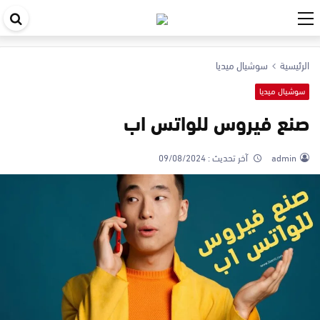
اب
في
الرئيسية
سوشيال ميديا
ال
سوشيال ميديا
صنع فيروس للواتس اب
admin
آخر تحديث :
09/08/2024