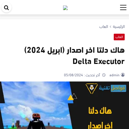
اب
في
الرئيسية
العاب
ال
العاب
هاك دلتا اخر اصدار (ابريل 2024)
Delta Executor
admin
آخر تحديث :
05/08/2024