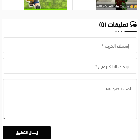
طويل
ماب
برابط
البيوت
مباشر
في
اخر
تعليقات (0)
بروكهافن
اصدار
– دليل
للايفون
شامل