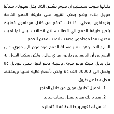
خلالها سوف نستطيع ان نقوم بشحن الـuc بكل سهولة، مبدئيا
جوجل بلاي وضع بعض القيود على طريقة الدفع الخاصة
بفودافون بمعني، اذا كنت تدفع من خلال فودافون فعليك
بتغير طريقة الدفع الي اتصالات، لان اتصالات ليس لها لميت
معين، بينما فودافون وضعت ليميت معين للدفع.
الشئ الاخر وهو، تغير وسيلة الدفع فودافون الي فوري، على
الرغم من أن الدفع عن طريق فوري غالي، ولكن يمكننا القول انه
حل بديل، حيث توفر فوري وسيلة دفع لعبة ببجي موبايل uc
وتصل الي 30000 الف uc ولكن بأسعار غالية نسبيا ويمكنك،
فعل هذا عن طريق:
تحميل تطبيق فوري من خلال المتجر
بعد ذالك تقوم بعمل حساب جديد
من ثم تقوم بربط البطاقة الائتمانية