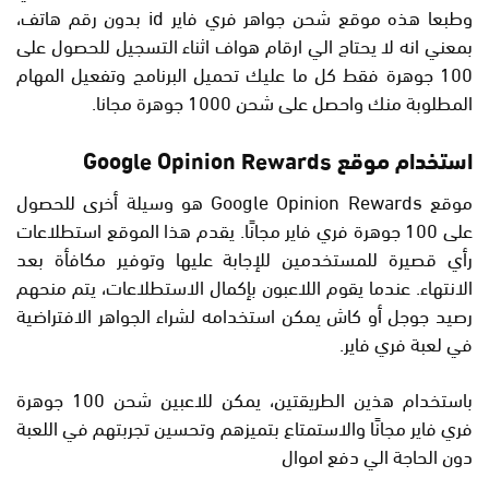
وطبعا هذه موقع شحن جواهر فري فاير id بدون رقم هاتف،
بمعني انه لا يحتاج الي ارقام هواف اثناء التسجيل للحصول على
100 جوهرة فقط كل ما عليك تحميل البرنامج وتفعيل المهام
المطلوبة منك واحصل على شحن 1000 جوهرة مجانا.
استخدام موقع Google Opinion Rewards
موقع Google Opinion Rewards هو وسيلة أخرى للحصول
على 100 جوهرة فري فاير مجانًا. يقدم هذا الموقع استطلاعات
رأي قصيرة للمستخدمين للإجابة عليها وتوفير مكافأة بعد
الانتهاء. عندما يقوم اللاعبون بإكمال الاستطلاعات، يتم منحهم
رصيد جوجل أو كاش يمكن استخدامه لشراء الجواهر الافتراضية
في لعبة فري فاير.
باستخدام هذين الطريقتين، يمكن للاعبين شحن 100 جوهرة
فري فاير مجانًا والاستمتاع بتميزهم وتحسين تجربتهم في اللعبة
دون الحاجة الي دفع اموال