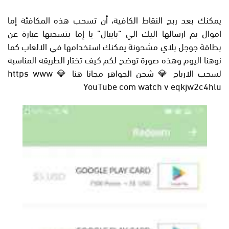
يمكنك بعد ربح النقاط الكافية، أن تسحب هذه المكافئة إما
اموال يم ارسالها اليك الي “بايبال” يا إما بتسحبها عبارة عن
بطاقة جوجل بلاي مشحونة يمكنك استخدامها في الالعاب كما
نوهنا اليوم وهذه صورة توضح لكم كيف تختار الطريقة المناسبة
لسحب الارباح 💎 شحن الجواهر مجانا هنا 💎 https www
YouTube com watch v eqkjw2c4hlu