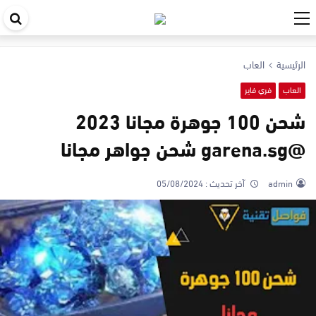
اب
في
الرئيسية
العاب
ال
العاب
فري فاير
شحن 100 جوهرة مجانا 2023
@garena.sg شحن جواهر مجانا
admin
آخر تحديث :
05/08/2024