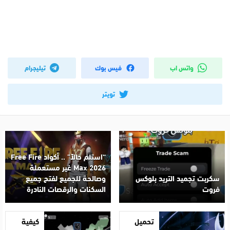
واتس اب
فيس بوك
تيليجرام
تويتر
“استلم حالاً” .. أكواد Free Fire
Max 2026 غير مستعملة
سكربت تجميد التريد بلوكس
وصالحة للجميع لفتح جميع
فروت
السكنات والرقصات النادرة
تحميل
كيفية