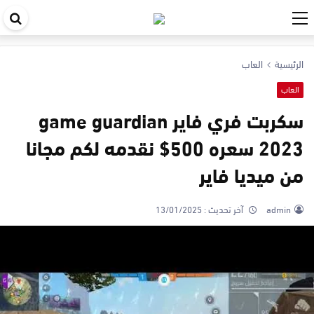
اب
في
الرئيسية
العاب
ال
العاب
سكربت فري فاير game guardian
2023 سعره 500$ نقدمه لكم مجانا
من ميديا فاير
admin
آخر تحديث :
13/01/2025