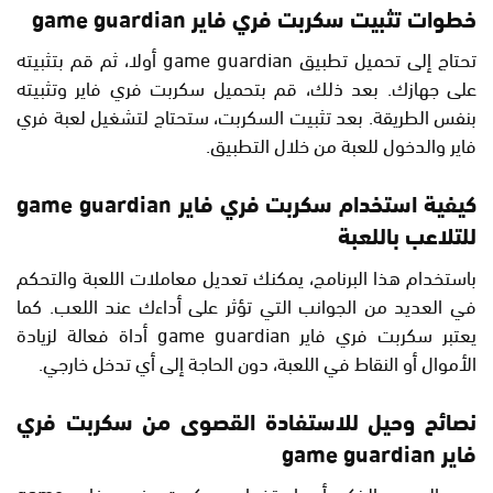
خطوات تثبيت سكربت فري فاير game guardian
تحتاج إلى تحميل تطبيق game guardian أولا، ثم قم بتثبيته
على جهازك. بعد ذلك، قم بتحميل سكربت فري فاير وتثبيته
بنفس الطريقة. بعد تثبيت السكربت، ستحتاج لتشغيل لعبة فري
فاير والدخول للعبة من خلال التطبيق.
كيفية استخدام سكربت فري فاير game guardian
للتلاعب باللعبة
باستخدام هذا البرنامج، يمكنك تعديل معاملات اللعبة والتحكم
في العديد من الجوانب التي تؤثر على أداءك عند اللعب. كما
يعتبر سكربت فري فاير game guardian أداة فعالة لزيادة
الأموال أو النقاط في اللعبة، دون الحاجة إلى أي تدخل خارجي.
نصائح وحيل للاستفادة القصوى من سكربت فري
فاير game guardian
من الجدير بالذكر أن استخدام سكربت فري فاير game