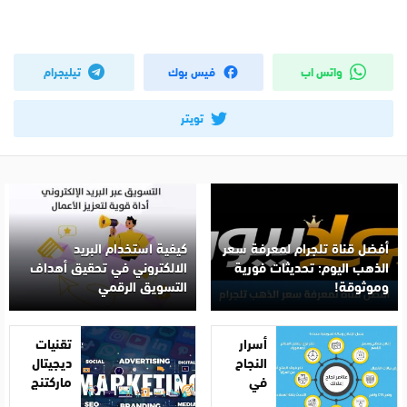
واتس اب
فيس بوك
تيليجرام
تويتر
أفضل قناة تلجرام لمعرفة سعر
كيفية استخدام البريد
الذهب اليوم: تحديثات فورية
الالكتروني في تحقيق أهداف
وموثوقة!
التسويق الرقمي
أسرار
تقنيات
النجاح
ديجيتال
في
ماركتنج
الحملات
للتفوق