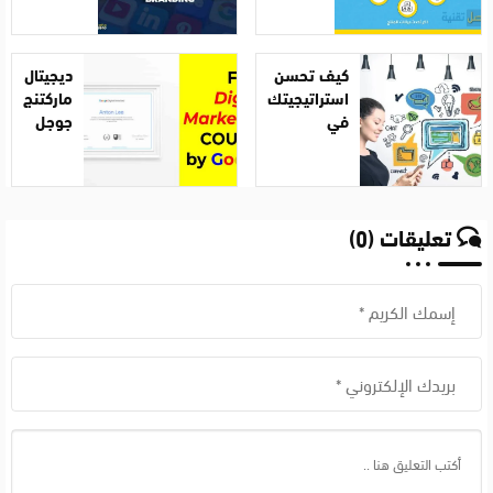
الإعلانية
على
على
منافسيك
جوجل
على
كيف تحسن
ديجيتال
جوجل
استراتيجيتك
ماركتنج
في
جوجل
التسويق عبر
جوجل؟
تعليقات (0)