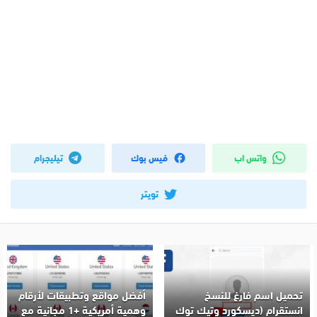
واتس اب
فيس بوك
تيليجرام
تويتر
تحميل اسم فارغ للنسخ
أفضل مواقع وتطبيقات لأرقام
انستقرام (ديسكورد وتيك توك
وهمية أمريكية +1 مجانية مع