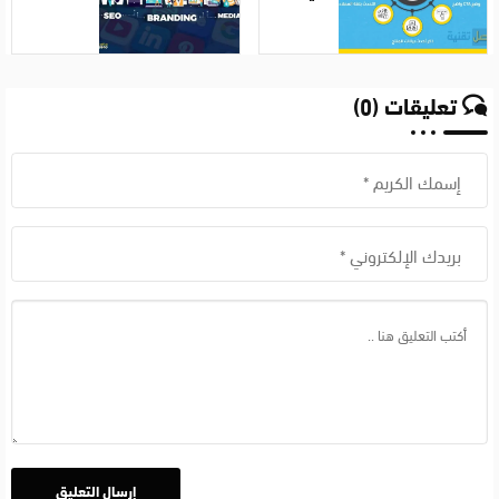
الحملات
للتفوق
الإعلانية
على
على
منافسيك
جوجل
على
تعليقات (0)
جوجل