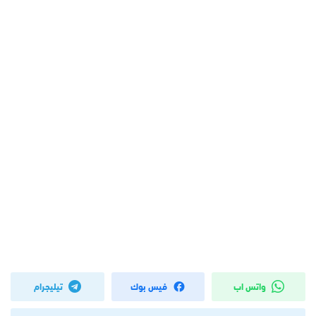
واتس اب
فيس بوك
تيليجرام