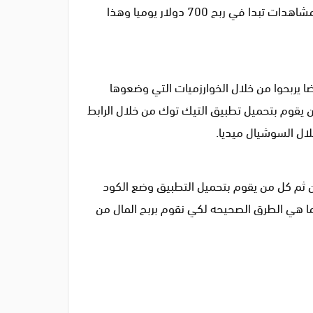
ايضا بالتقديم على جوجل ادسنس اضافه الاعلانات الى فيديوهات اقوى من ثم تبدا بربح المال و عندما تتخطى ملايين المشاهدات تبدا في ربح 700 دولار يوميا وهذا
ضا يربحوا من خلال الخوارزميات التي وضعوها
 يقوم بتحميل تطبيق التيك توك من خلال الرابط
 ثم كل من يقوم بتحميل التطبيق وضع الكود
ما هي الطرق الصحيحه لكي نقوم بربح المال من