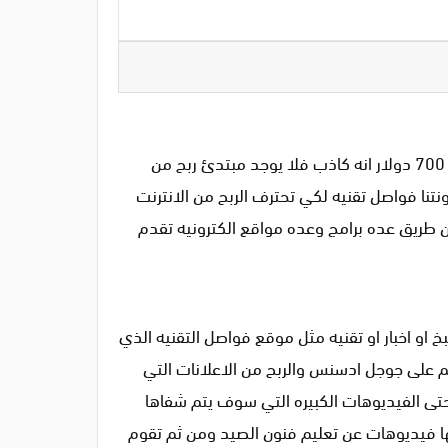
ازاي اربح من الانترنت 700 دولار يوميا سوف اقول لك انه من يقول لك انك تستطيع ربح المال من الانترنت يوميا بمبلغ 700 دولار انه كاذب فلا يوجد مبتدئ ربح من
دونتنا فواصل تقنيه لكي تحترف الربح من الانترنت
عن طريق عده برامج وعده مواقع الكترونيه تقدم
و اخبار او تقنيه مثل موقع فواصل التقنيه الذي
ديم على جوجل ادسنس والربح من الاعلانات التي
 حتى الفيديوهات الكبيره التي سوف يتم شفاها
ا فيديوهات عن تعليم فنون الصيد ومن ثم تقوم