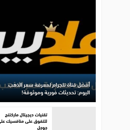
أفضل قناة تلجرام لمعرفة سعر الذهب
اليوم: تحديثات فورية وموثوقة!
تقنيات ديجيتال ماركتنج
للتفوق على منافسيك عل
جوجل