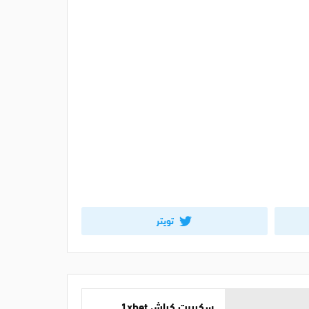
تويتر
سكريبت كراش 1xbet