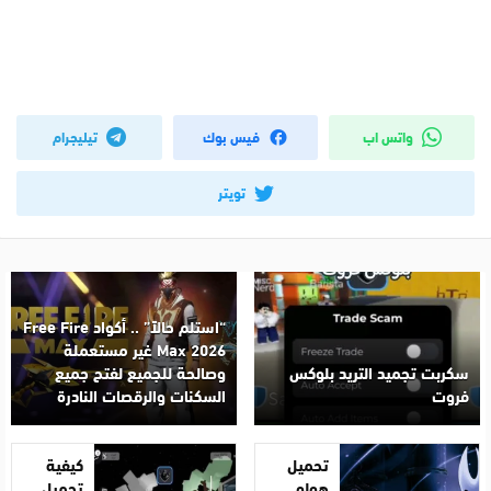
واتس اب
فيس بوك
تيليجرام
تويتر
“استلم حالاً” .. أكواد Free Fire
Max 2026 غير مستعملة
سكربت تجميد التريد بلوكس
وصالحة للجميع لفتح جميع
فروت
السكنات والرقصات النادرة
تحميل
كيفية
هولو
تحميل