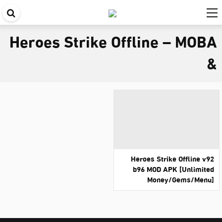
اب
في
Heroes Strike Offline – MOBA
ال
&
Heroes Strike Offline v92
b96 MOD APK [Unlimited
Money/Gems/Menu]