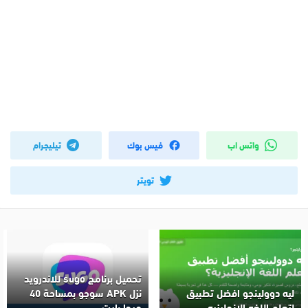
واتس اب
فيس بوك
تيليجرام
تويتر
تحميل برنامج sugo للاندرويد
ليه دوولينجو افضل تطبيق
نزل APK سوجو بمساحة 40
لتعلم اللغه الانجليزيه
ميجا بايت