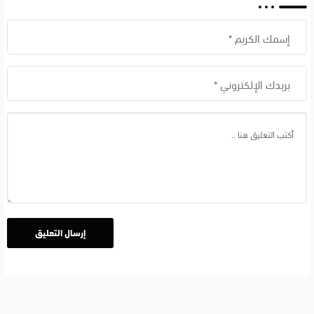
Items
value
جربها
الان
بالعربي