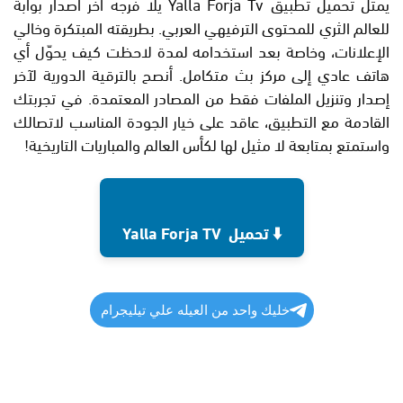
يمثل تحميل تطبيق Yalla Forja Tv يلا فرجه اخر اصدار بوابة
للعالم الثري للمحتوى الترفيهي العربي. بطريقته المبتكرة وخالي
الإعلانات، وخاصة بعد استخدامه لمدة لاحظت كيف يحوّل أي
هاتف عادي إلى مركز بث متكامل. أنصح بالترقية الدورية لآخر
إصدار وتنزيل الملفات فقط من المصادر المعتمدة. في تجربتك
القادمة مع التطبيق، عاقد على خيار الجودة المناسب لاتصالك
واستمتع بمتابعة لا مثيل لها لكأس العالم والمباريات التاريخية!
⬇️ تحميل Yalla Forja TV
خليك واحد من العيله علي تيليجرام