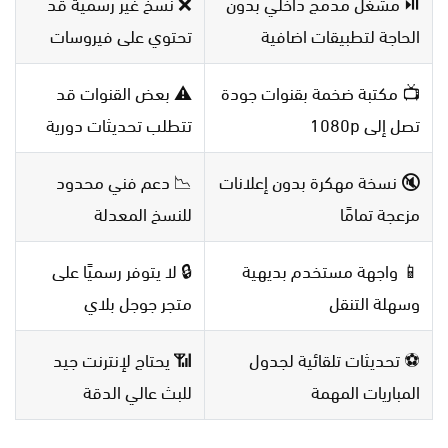
⏯️ مشغل مدمج داخلي بدون
❌ نسخ غير رسمية قد
الحاجة لتطبيقات اضافية
تحتوي على فيروسات
📺 مكتبة ضخمة بقنوات جودة
⚠️ بعض القنوات قد
تصل إلى 1080p
تتطلب تحديثات دورية
🔇 نسخة مهكرة بدون إعلانات
📉 دعم فني محدود
مزعجة تمامًا
للنسخ المعدلة
📱 واجهة مستخدم بديهية
🔒 لا يتوفر رسميًا على
وسهلة التنقل
متجر جوجل بلاي
⚽ تحديثات تلقائية لجدول
📶 يحتاج لإنترنت جيد
المباريات المهمة
للبث عالي الدقة