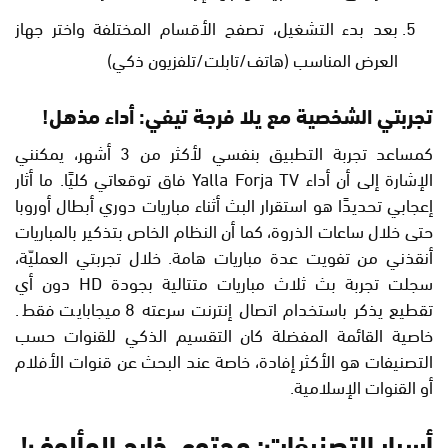
بعد بدء التشغيل، تصفح الأقسام المختلفة واختر جهاز
العرض المناسب (هاتف/تابلت/تلفزيون ذكي)
تجربتي الشخصية مع يلا فرجة تيفي: أداء مذهل!
كمساعد تجربة التطبيق بنفسي لأكثر من 3 أشهر، يمكنني
الإشارة إلى أن أداء Yalla Forja TV فاق توقعاتي كليًا. ما أثار
إعجابي تحديدًا هو استقرار البث أثناء مباريات دوري أبطال أوروبا
حتى خلال ساعات الذروة، كما أن النظام الخاص بتذكير بالمباريات
أنقذني من تفويت عدة مباريات هامة. خلال تجربتي العمليّة،
سجلت تجربة بث ثلاث مباريات متتالية بجودة HD دون أي
تقطيع يذكر باستخدام اتصال إنترنت سرعته 8 ميجابايت فقط.
خاصية القائمة المفضلة كان التقسيم الذكي للقنوات حسب
التصنيفات هو الأكثر إفادة، خاصة عند البحث عن قنوات الأفلام
أو القنوات الإسلامية.
أسرار التصنيفات: محتوى خارج المألوف!