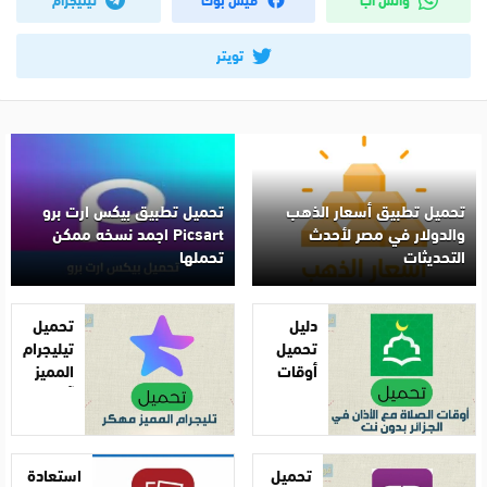
تويتر
تحميل تطبيق أسعار الذهب
تحميل تطبيق بيكس ارت برو
والدولار في مصر لأحدث
Picsart اجمد نسخه ممكن
التحديثات
تحملها
دليل
تحميل
تحميل
تيليجرام
أوقات
المميز
الصلاة
آخر
مع
إصدار
الأذان
2025
في
تحميل
استعادة
الجزائر