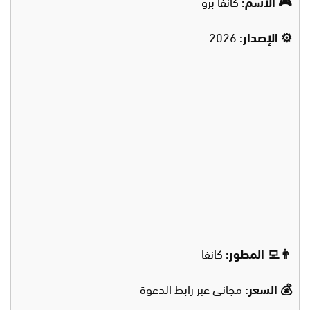
🎮 الاسم:
كانفا برو
⚙️ الإصدار:
2026
👨‍💻 المطور:
كانفا
💰 السعر:
مجاني عبر رابط الدعوة