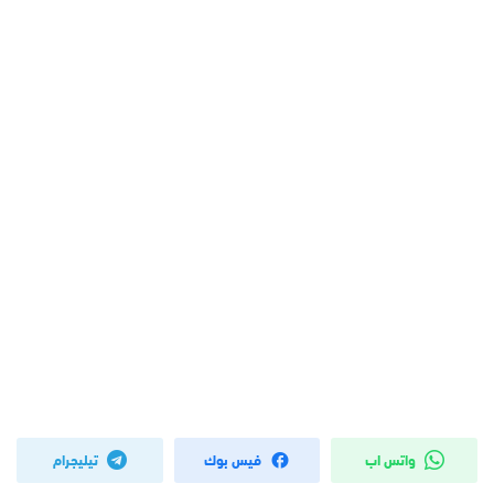
واتس اب
فيس بوك
تيليجرام