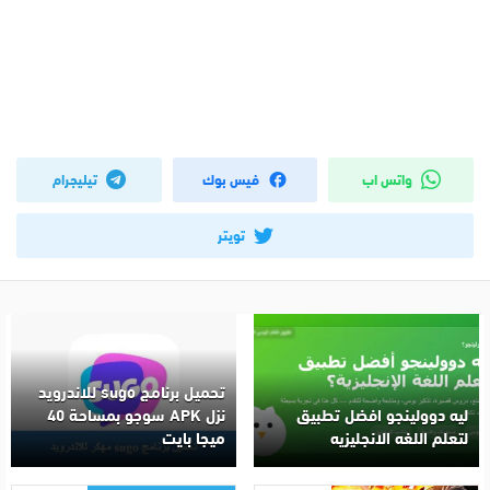
واتس اب
فيس بوك
تيليجرام
تويتر
تحميل برنامج sugo للاندرويد
ليه دوولينجو افضل تطبيق
نزل APK سوجو بمساحة 40
لتعلم اللغه الانجليزيه
ميجا بايت