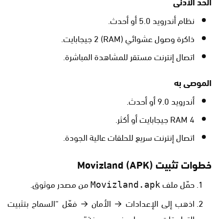
الحد الأدنى
نظام أندرويد 5.0 أو أحدث.
ذاكرة وصول عشوائي (RAM) 2 جيجابايت.
اتصال إنترنت مستقر للمشاهدة المباشرة.
الموصى به
أندرويد 9.0 أو أحدث.
RAM 4 جيجابايت أو أكثر.
اتصال إنترنت سريع للحلقات عالية الجودة.
خطوات تثبيت Movizland (APK)
حمّل ملف
من مصدر موثوق.
Movizland.apk
اذهب إلى الإعدادات → الأمان → فعّل “السماح بتثبيت
التطبيقات من مصادر غير معروفة”.