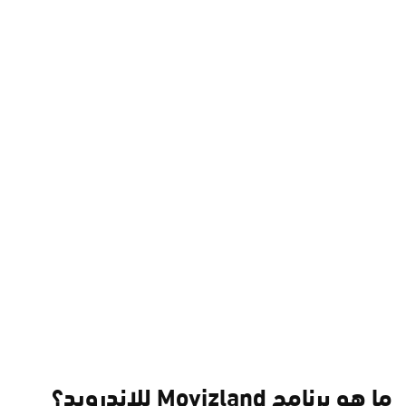
ما هو برنامج Movizland للاندرويد؟