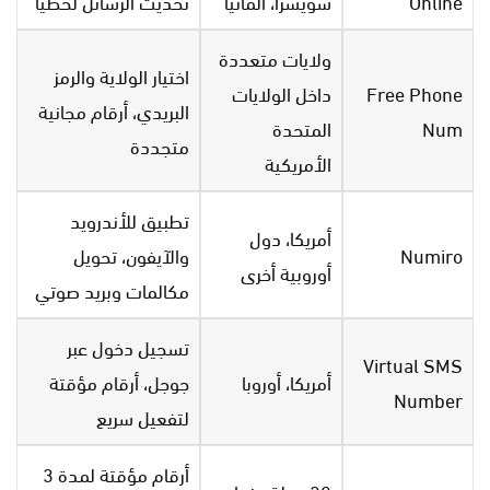
Online
سويسرا، ألمانيا
تحديث الرسائل لحظياً
ولايات متعددة
اختيار الولاية والرمز
Free Phone
داخل الولايات
البريدي، أرقام مجانية
Num
المتحدة
متجددة
الأمريكية
تطبيق للأندرويد
أمريكا، دول
Numiro
والآيفون، تحويل
أوروبية أخرى
مكالمات وبريد صوتي
تسجيل دخول عبر
Virtual SMS
أمريكا، أوروبا
جوجل، أرقام مؤقتة
Number
لتفعيل سريع
أرقام مؤقتة لمدة 3