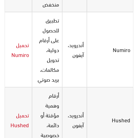
منخفض
تطبيق
للحصول
على أرقام
أندرويد،
تحميل
Numiro
دولية،
آيفون
Numiro
تحويل
مكالمات،
بريد صوتي
أرقام
وهمية
أندرويد،
مؤقتة أو
تحميل
Hushed
آيفون
دائمة،
Hushed
خصوصية