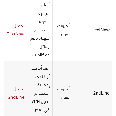
أرقام
مجانية،
واجهة
أندرويد،
تحميل
TextNow
استخدام
آيفون
TextNow
سهلة، دعم
رسائل
ومكالمات
رقم أمريكي
أو كندي،
إمكانية
أندرويد،
تحميل
2ndLine
استخدام
آيفون
2ndLine
بدون VPN
في بعض