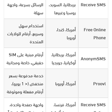
Receive SMS
بريطانيا، السويد،
الرسائل بسرعة، واجهة
روسيا وغيرها
سهلة
استخدام سهل
Free Online
أمريكا، كندا،
وسريع، أرقام للولايات
Phone
أوروبا
المتحدة
أمريكا، بريطانيا،
أرقام مبنية على SIM
AnonymSMS
أوكرانيا، جورجيا
حقيقي، خاصة ومجانية
خدمة مدفوعة بسعر
Proovl
أمريكا، أوروبا
منخفض (< 1 يورو)،
أرقام مفعلة وموثوقة
Receive SMS
أمريكا، فرنسا،
واجهة صفحة واحدة،