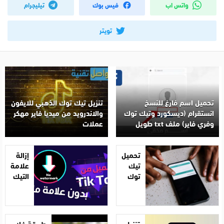
واتس اب
فيس بوك
تيليجرام
تويتر
تحميل اسم فارغ للنسخ
تنزيل تيك توك الذهبي للايفون
انستقرام (ديسكورد وتيك توك
والاندرويد من ميديا فاير مهكر
وفري فاير) ملف txt طويل
عملات
تحميل
إزالة
تيك
علامة
توك
التيك
بدون
توك
علامة
بدون
مائية
برامج
من
تنزيل
طريقة فك