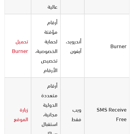
عالية
أرقام
مؤقتة
أندرويد،
لحماية
تحميل
Burner
آيفون
الخصوصية،
Burner
تخصيص
الأرقام
أرقام
متعددة
الدولية
SMS Receive
ويب
زيارة
مجانية،
Free
فقط
الموقع
استقبال
رسائل