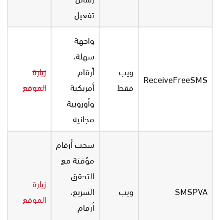
تفعيل
واجهة
سهلة،
ويب
أرقام
زيارة
ReceiveFreeSMS
فقط
أمريكية
الموقع
وأوروبية
مجانية
سحب أرقام
مؤقتة مع
التحقق
زيارة
SMSPVA
ويب
السريع،
الموقع
أرقام