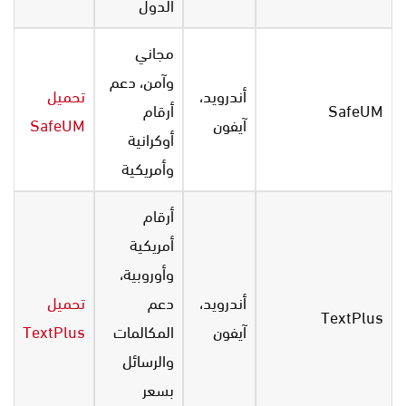
الدول
مجاني
وآمن، دعم
أندرويد،
تحميل
SafeUM
أرقام
آيفون
SafeUM
أوكرانية
وأمريكية
أرقام
أمريكية
وأوروبية،
أندرويد،
دعم
تحميل
TextPlus
آيفون
المكالمات
TextPlus
والرسائل
بسعر