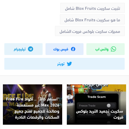
تثبيت سكريبت Blox Fruits شامل
ما هو سكريبت Blox Fruits شامل
مميزات سكربت بلوكس فروت الشامل
واتس اب
فيس بوك
تيليجرام
تويتر
“استلم حالاً” .. أكواد Free Fire
Max 2026 غير مستعملة
سكربت تجميد التريد بلوكس
وصالحة للجميع لفتح جميع
فروت
السكنات والرقصات النادرة