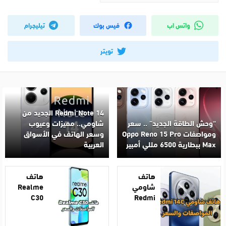
واتس اب
فيس بوك
تيليجرام
تويتر
Redmi Note 14 الجديد من
“وحش الطاقة الجديد” .. سعر
شاومي.. مميزات وعيوب
ومواصفات Oppo Reno 15 Pro
وسعر الهاتف في الأسواق
Max ببطارية 6500 مللي أمبير
العربية
هاتف
هاتف
شاومي
Realme
C30
Redmi
14C
المواصفات
المواصفات
والسعر