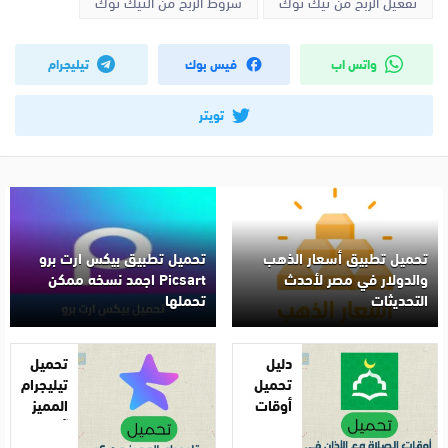
تفعيل الربح من تيك توك
شروط الربح من التيك توك
واتس اب
فيس بوك
تيليجرام
تويتر
تحميل تطبيق أسعار الذهب
تحميل تطبيق بيكس ارت برو
والدولار في مصر لأحدث
Picsart اجمد نسخه ممكن
التحديثات
تحملها
دليل
تحميل
تحميل
تيليجرام
أوقات
المميز
الصلاة
آخر
مع
إصدار