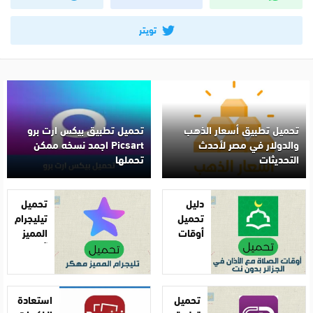
تويتر
تحميل تطبيق أسعار الذهب
تحميل تطبيق بيكس ارت برو
والدولار في مصر لأحدث
Picsart اجمد نسخه ممكن
التحديثات
تحملها
دليل
تحميل
تحميل
تيليجرام
أوقات
المميز
الصلاة
آخر
مع
إصدار
الأذان
2025
في
تحميل
استعادة
الجزائر