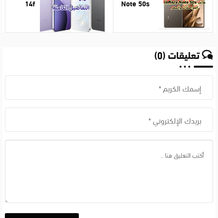
14f
Note 50s
المواصفات
التفاصيل
والسعر
الكاملة
تعليقات (0)