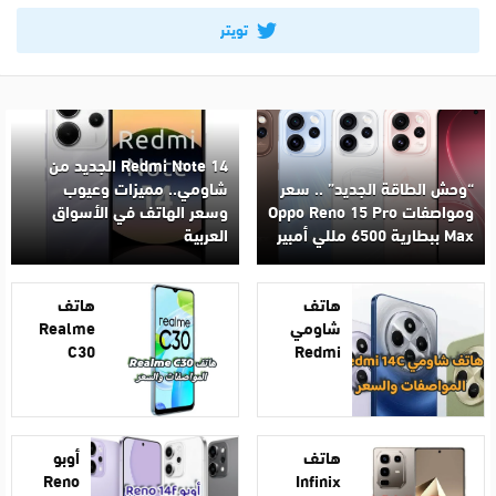
تويتر
Redmi Note 14 الجديد من
“وحش الطاقة الجديد” .. سعر
شاومي.. مميزات وعيوب
ومواصفات Oppo Reno 15 Pro
وسعر الهاتف في الأسواق
Max ببطارية 6500 مللي أمبير
العربية
هاتف
هاتف
شاومي
Realme
C30
Redmi
14C
المواصفات
المواصفات
والسعر
والسعر
هاتف
أوبو
Reno
Infinix